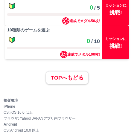
ミッションに
0
/
5
挑戦!
達成でメダル
50
枚!
10
種類のゲームを遊ぶ
ミッションに
0
/
10
挑戦!
達成でメダル
100
枚!
TOPへもどる
推奨環境
iPhone
OS:
iOS
16.0
以上
ブラウザ:
Yahoo! JAPANアプリ内ブラウザー
Android
OS:
Android
10.0
以上