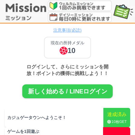
ミッション
注意事項(必読)
現在の所持メダル
10
ログインして、さらにミッションを開
放！ポイントの獲得に挑戦しよう！！
新しく始める / LINEログイン
達成済み
カジュゲータウンへようこそ！
10
枚GET
ゲームを
1
回遊ぶ