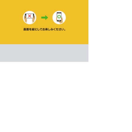
永遠のブロックくずし
シューティング
ゲーム紹介 -
遊び方 -
パドルを左右に動かしてボールを跳ね返し、迫るブロ
エンドレスで遊べる定番ブロックくずし