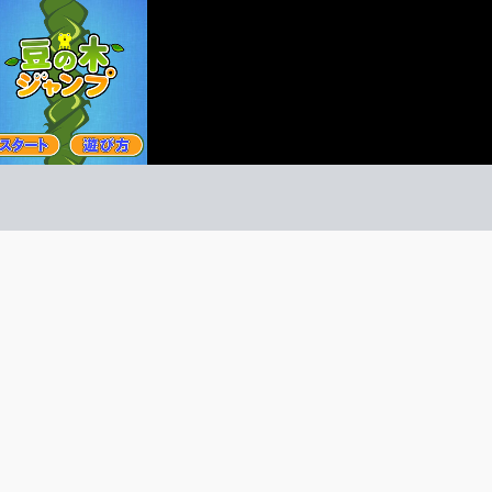
の木ジャンプ
クション
ーム紹介 -
び方 -
ジャンプしてタイミング良く足場に飛び移れ！フルーツ
豆の木を登るジャンプアクション