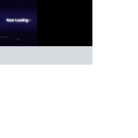
10回POKER
ボードゲーム
ゲーム紹介 -
遊び方 -
5枚の手札で役を作り、10ラウンド勝負。最後までに
役を作ってコインを競う1人用ポーカー