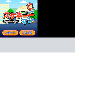
スケボーマン
アクション
ゲーム紹介 -
遊び方 -
タップでジャンプ！道の段差にひっかかったり、穴に
タップでジャンプするスケボーアクション