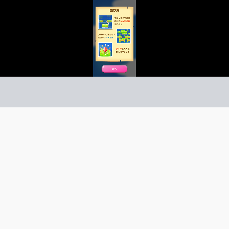
ズル＆アイランド
ズル
ーム紹介 -
び方 -
パズルで島を増やそう！
どんどん島を増やしていくパズル