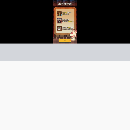
きつね様の円結びパズル
ズル
ーム紹介 -
び方 -
同じ金額のお金を重ねてどんどん両替しよう
硬貨を重ねて両替していく和風パズル