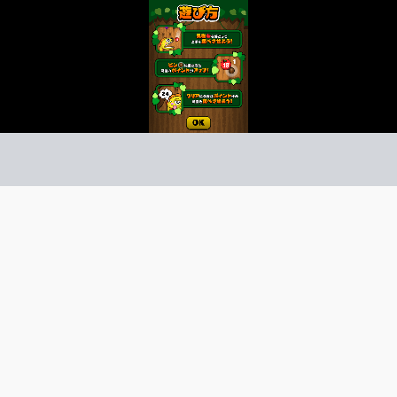
クリンフルーツ
クション
ーム紹介 -
び方 -
果物を落としてパクリンに上手く食べさせよう！
果物をたくさん食べさせよう