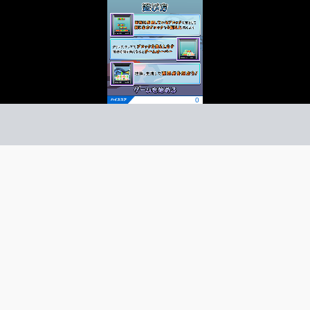
レブロ
ズル
ーム紹介 -
び方 -
タイミングよくブロックを落として同じ色を揃えよう！
ブロックを押して落として爽快連鎖