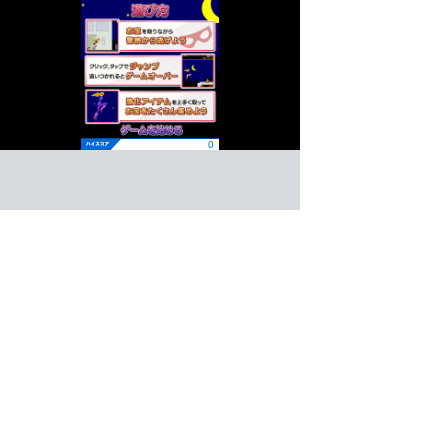
怪盗フォクシー
アクション
ゲーム紹介 -
遊び方 -
お宝を取りながら警察から逃げよう！
お宝を盗んでアジトを目指せ！