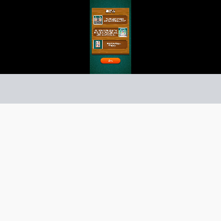
角取りPLAIN
ードゲーム
ーム紹介 -
び方 -
同じ牌を見つけて揃えよう！
二角で繋がる同じ牌を消そう