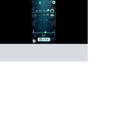
ジャンプオン2
アクション
ゲーム紹介 -
遊び方 -
タップでジャンプして上り続けよう！
落ちないように上ろう！