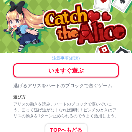
Catch the Alice
パズル
注意事項(必読)
いますぐ遊ぶ
ゲーム紹介
逃げるアリスをハートのブロックで塞ぐゲーム
遊び方
アリスの動きを読み、ハートのブロックで塞いでいこ
う。囲って逃げ道がなくなれば勝利！ピンチのときはア
リスの動きを1ターン止められるのでうまく活用しよう。
TOPへもどる