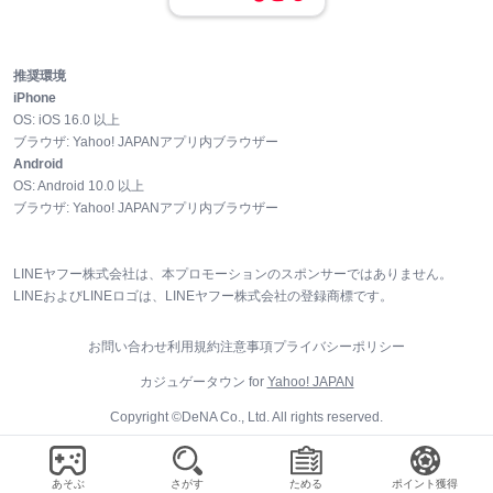
推奨環境
iPhone
OS:
iOS
16.0
以上
ブラウザ:
Yahoo! JAPANアプリ内ブラウザー
Android
OS:
Android
10.0
以上
ブラウザ:
Yahoo! JAPANアプリ内ブラウザー
LINEヤフー株式会社は、本プロモーションのスポンサーではありません。
LINEおよびLINEロゴは、LINEヤフー株式会社の登録商標です。
お問い合わせ
利用規約
注意事項
プライバシーポリシー
カジュゲータウン for
Yahoo! JAPAN
Copyright ©DeNA Co., Ltd. All rights reserved.
あそぶ
さがす
ためる
ポイント獲得