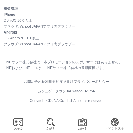
推奨環境
iPhone
OS:
iOS
16.0
以上
ブラウザ:
Yahoo! JAPANアプリ内ブラウザー
Android
OS:
Android
10.0
以上
ブラウザ:
Yahoo! JAPANアプリ内ブラウザー
LINEヤフー株式会社は、本プロモーションのスポンサーではありません。
LINEおよびLINEロゴは、LINEヤフー株式会社の登録商標です。
お問い合わせ
利用規約
注意事項
プライバシーポリシー
カジュゲータウン for
Yahoo! JAPAN
Copyright ©DeNA Co., Ltd. All rights reserved.
あそぶ
さがす
ためる
ポイント獲得