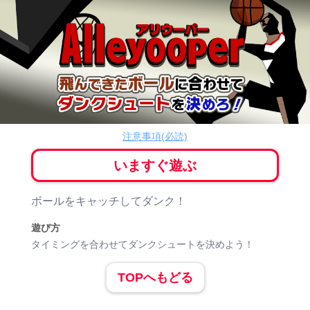
アリウーパー
アクション
注意事項(必読)
いますぐ遊ぶ
ゲーム紹介
ボールをキャッチしてダンク！
遊び方
タイミングを合わせてダンクシュートを決めよう！
TOPへもどる