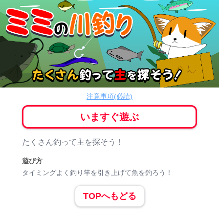
ミミの川釣り
シューティング
注意事項(必読)
いますぐ遊ぶ
ゲーム紹介
たくさん釣って主を探そう！
遊び方
タイミングよく釣り竿を引き上げて魚を釣ろう！
TOPへもどる