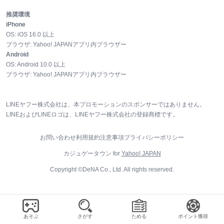
推奨環境
iPhone
OS:
iOS
16.0
以上
ブラウザ:
Yahoo! JAPANアプリ内ブラウザー
Android
OS:
Android
10.0
以上
ブラウザ:
Yahoo! JAPANアプリ内ブラウザー
LINEヤフー株式会社は、本プロモーションのスポンサーではありません。
LINEおよびLINEロゴは、LINEヤフー株式会社の登録商標です。
お問い合わせ
利用規約
注意事項
プライバシーポリシー
カジュゲータウン for
Yahoo! JAPAN
Copyright ©DeNA Co., Ltd. All rights reserved.
あそぶ
さがす
ためる
ポイント獲得