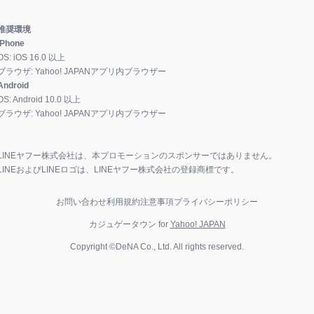
推奨環境
iPhone
OS:
iOS
16.0
以上
ブラウザ:
Yahoo! JAPANアプリ内ブラウザー
Android
OS:
Android
10.0
以上
ブラウザ:
Yahoo! JAPANアプリ内ブラウザー
LINEヤフー株式会社は、本プロモーションのスポンサーではありません。
LINEおよびLINEロゴは、LINEヤフー株式会社の登録商標です。
お問い合わせ
利用規約
注意事項
プライバシーポリシー
カジュゲータウン for
Yahoo! JAPAN
Copyright ©DeNA Co., Ltd. All rights reserved.