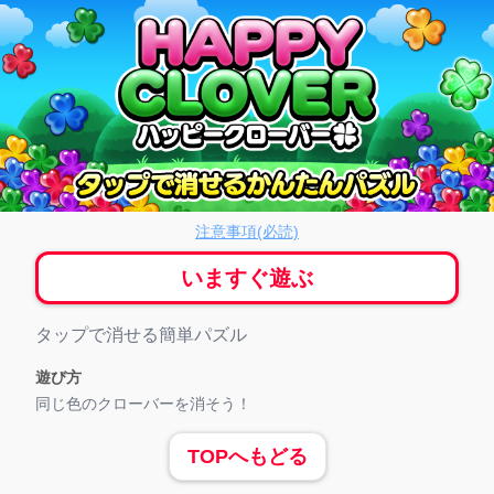
ッピークローバー
注意事項(必読)
いますぐ遊ぶ
ゲーム紹介
タップで消せる簡単パズル
遊び方
同じ色のクローバーを消そう！
TOPへもどる