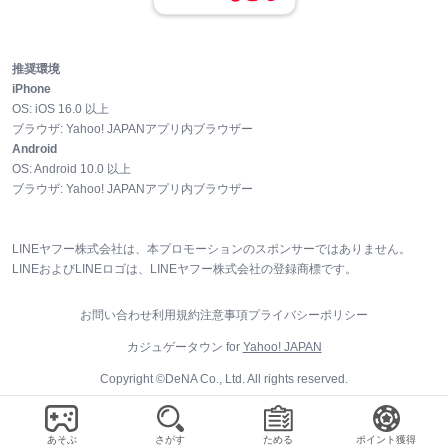
推奨環境
iPhone
OS:
iOS
16.0
以上
ブラウザ:
Yahoo! JAPANアプリ内ブラウザー
Android
OS:
Android
10.0
以上
ブラウザ:
Yahoo! JAPANアプリ内ブラウザー
LINEヤフー株式会社は、本プロモーションのスポンサーではありません。
LINEおよびLINEロゴは、LINEヤフー株式会社の登録商標です。
お問い合わせ
利用規約
注意事項
プライバシーポリシー
カジュゲータウン for
Yahoo! JAPAN
Copyright ©DeNA Co., Ltd. All rights reserved.
あそぶ
さがす
ためる
ポイント獲得