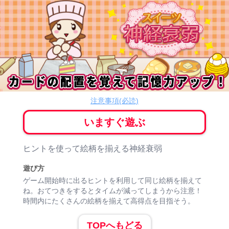
スイーツ神経衰弱
ボードゲーム
注意事項(必読)
いますぐ遊ぶ
ゲーム紹介
ヒントを使って絵柄を揃える神経衰弱
遊び方
ゲーム開始時に出るヒントを利用して同じ絵柄を揃えて
ね。おてつきをするとタイムが減ってしまうから注意！
時間内にたくさんの絵柄を揃えて高得点を目指そう。
TOPへもどる