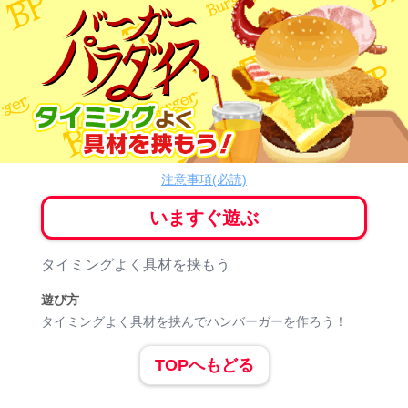
バーガーパラダイス
アクション
注意事項(必読)
いますぐ遊ぶ
ゲーム紹介
タイミングよく具材を挟もう
遊び方
タイミングよく具材を挟んでハンバーガーを作ろう！
TOPへもどる