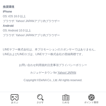
推奨環境
iPhone
OS:
iOS
16.0
以上
ブラウザ:
Yahoo! JAPANアプリ内ブラウザー
Android
OS:
Android
10.0
以上
ブラウザ:
Yahoo! JAPANアプリ内ブラウザー
LINEヤフー株式会社は、本プロモーションのスポンサーではありません。
LINEおよびLINEロゴは、LINEヤフー株式会社の登録商標です。
お問い合わせ
利用規約
注意事項
プライバシーポリシー
カジュゲータウン for
Yahoo! JAPAN
Copyright ©DeNA Co., Ltd. All rights reserved.
あそぶ
さがす
ためる
ポイント獲得