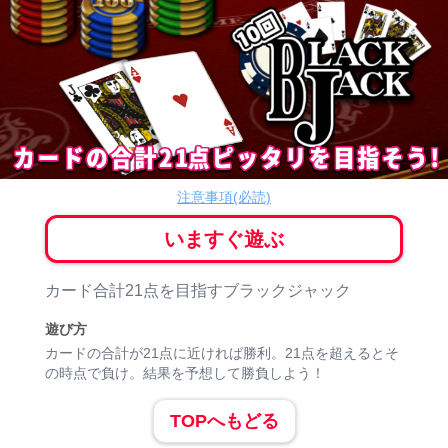
10回BLACK JACK
ボードゲーム
注意事項(必読)
いますぐ遊ぶ
ゲーム紹介
カード合計21点を目指すブラックジャック
遊び方
カードの合計が21点に近ければ勝利。21点を超えるとそ
の時点で負け。結果を予想して勝負しよう！
TOPへもどる