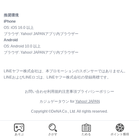
推奨環境
iPhone
OS:
iOS
16.0
以上
ブラウザ:
Yahoo! JAPANアプリ内ブラウザー
Android
OS:
Android
10.0
以上
ブラウザ:
Yahoo! JAPANアプリ内ブラウザー
LINEヤフー株式会社は、本プロモーションのスポンサーではありません。
LINEおよびLINEロゴは、LINEヤフー株式会社の登録商標です。
お問い合わせ
利用規約
注意事項
プライバシーポリシー
カジュゲータウン for
Yahoo! JAPAN
Copyright ©DeNA Co., Ltd. All rights reserved.
あそぶ
さがす
ためる
ポイント獲得