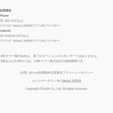
推奨環境
iPhone
OS:
iOS
16.0
以上
ブラウザ:
Yahoo! JAPANアプリ内ブラウザー
Android
OS:
Android
10.0
以上
ブラウザ:
Yahoo! JAPANアプリ内ブラウザー
LINEヤフー株式会社は、本プロモーションのスポンサーではありません。
LINEおよびLINEロゴは、LINEヤフー株式会社の登録商標です。
お問い合わせ
利用規約
注意事項
プライバシーポリシー
カジュゲータウン for
Yahoo! JAPAN
Copyright ©DeNA Co., Ltd. All rights reserved.