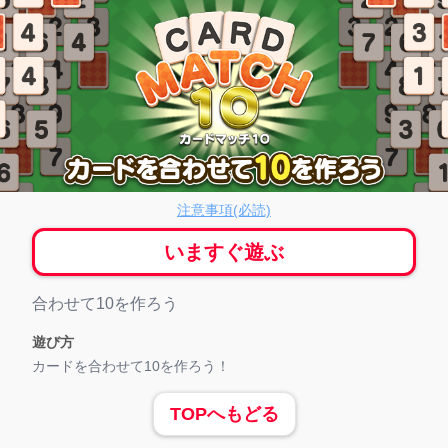
ードマッチ10
注意事項(必読)
いますぐ遊ぶ
ゲーム紹介
合わせて10を作ろう
遊び方
カードを合わせて10を作ろう！
TOPへもどる